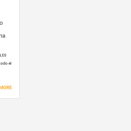
no
na
GLES
todo el
 MORE