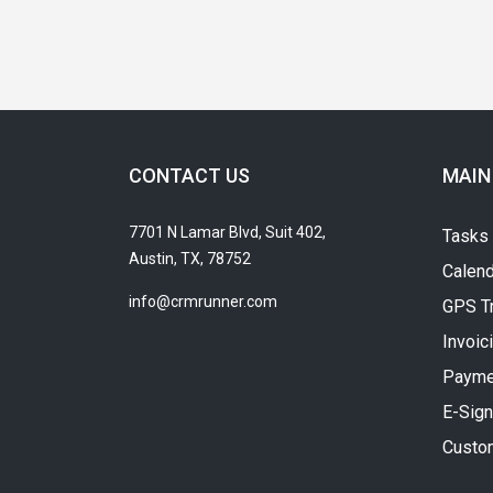
CONTACT US
MAIN
7701 N Lamar Blvd, Suit 402,
Tasks
Austin, TX, 78752
Calend
info@crmrunner.com
GPS T
Invoic
Payme
E-Sign
Custo