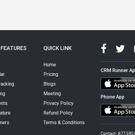
 FEATURES
QUICK LINK
Home
CRM Runner A
ar
Pricing
racking
Blogs
ing
Meeting
Phone App
nts
Privacy Policy
ature
Refund Policy
mers
Terms & Conditions
Contact- 877.590