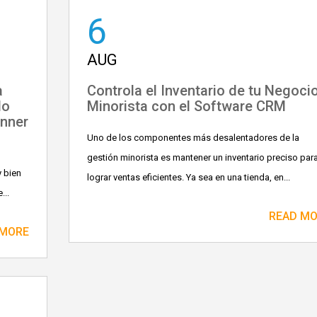
6
AUG
a
Controla el Inventario de tu Negoci
do
Minorista con el Software CRM
nner
Uno de los componentes más desalentadores de la
gestión minorista es mantener un inventario preciso par
y bien
lograr ventas eficientes. Ya sea en una tienda, en...
...
READ M
 MORE