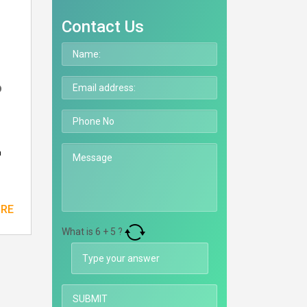
Contact Us
o
a
ORE
What is
6
+
5
?