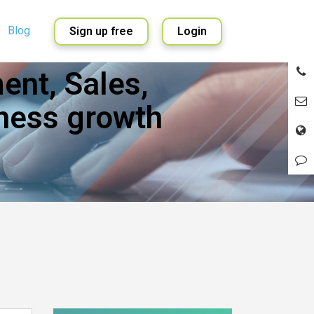
Blog
Sign up free
Login
nt, Sales,
English
Spanish
ness growth