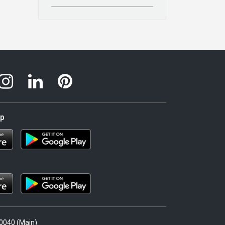
pp
.0040 (Main)