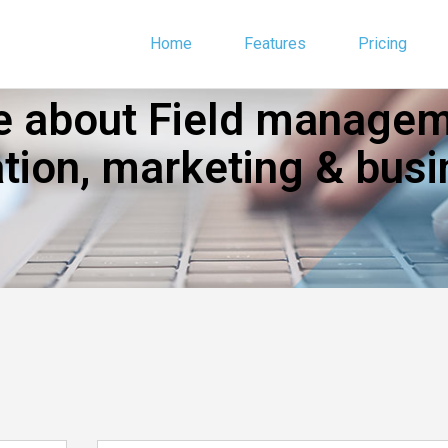
Home
Features
Pricing
 about Field manageme
ion, marketing & busi