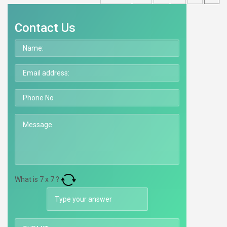
Contact Us
What is
7
x
7
?