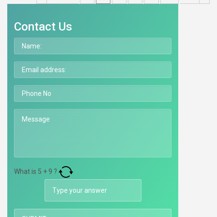
Contact Us
What is
5
+
9
?