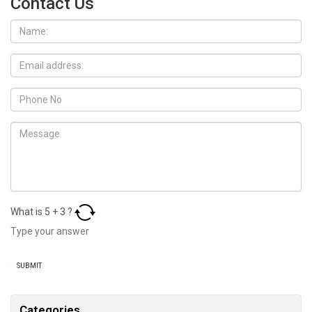
Contact Us
What is
5
+
3
?
Categories