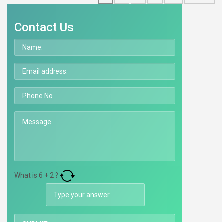
Contact Us
What is
6
+
2
?