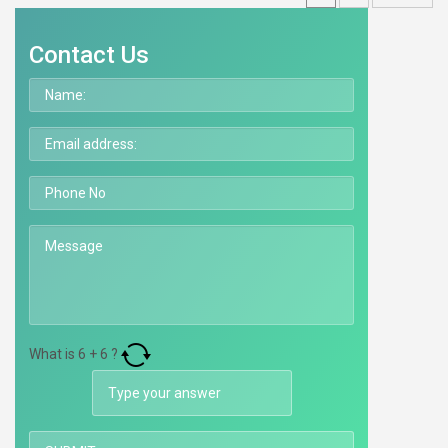
Contact Us
What is
6
+
6
?