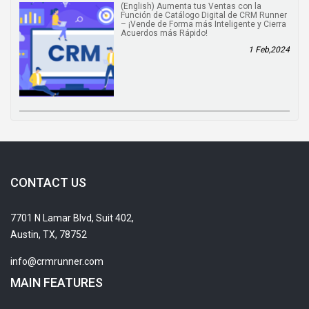
(English) Aumenta tus Ventas con la
Función de Catálogo Digital de CRM Runner
– ¡Vende de Forma más Inteligente y Cierra
Acuerdos más Rápido!
1 Feb,2024
CONTACT US
7701 N Lamar Blvd, Suit 402,
Austin, TX, 78752
info@crmrunner.com
MAIN FEATURES