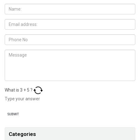
What is
3
+
5
?
Categories