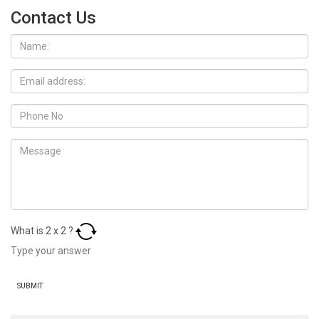
Contact Us
What is
2
x
2
?