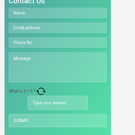
Contact Us
What is
3
+
9
?