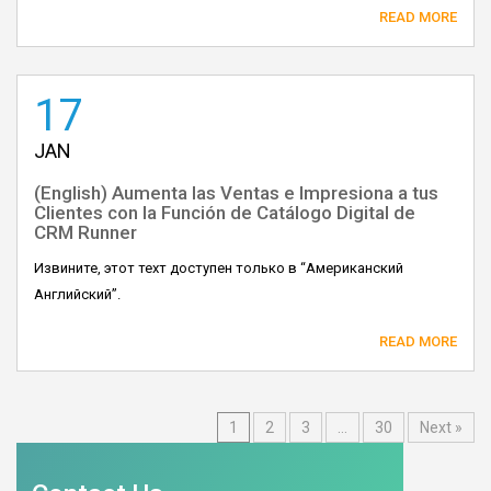
READ MORE
17
JAN
(English) Aumenta las Ventas e Impresiona a tus
Clientes con la Función de Catálogo Digital de
CRM Runner
Извините, этот техт доступен только в “Американский
Английский”.
READ MORE
1
2
3
…
30
Next »