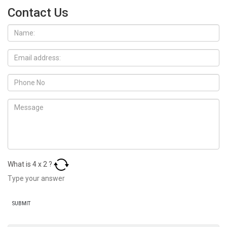
Contact Us
What is
4
x
2
?