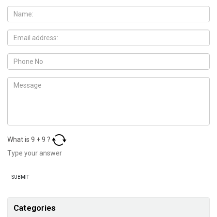
What is
9
+
9
?
Categories