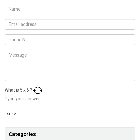
What is
5
x
6
?
Categories