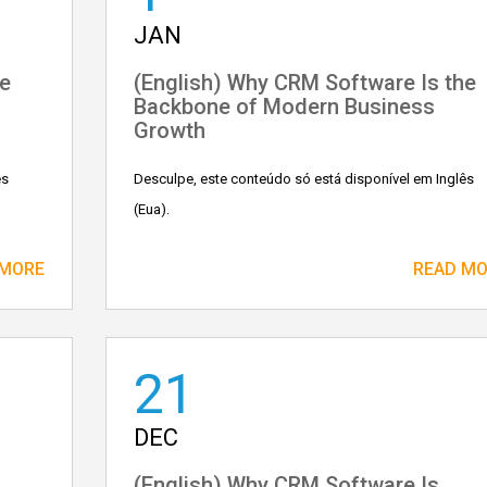
JAN
he
(English) Why CRM Software Is the
Backbone of Modern Business
Growth
ês
Desculpe, este conteúdo só está disponível em Inglês
(Eua).
 MORE
READ M
21
DEC
(English) Why CRM Software Is