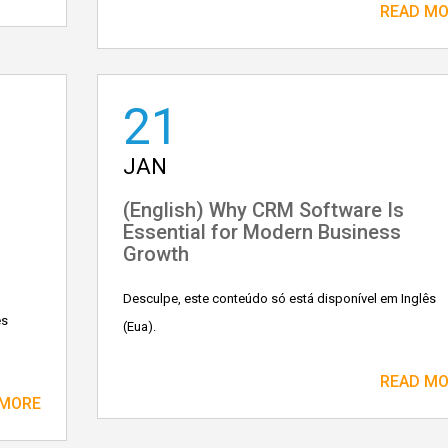
READ M
21
JAN
(English) Why CRM Software Is
Essential for Modern Business
m
Growth
Desculpe, este conteúdo só está disponível em Inglês
ês
(Eua).
READ M
 MORE