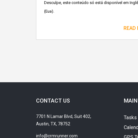
Desculpe, este conteúdo só está disponível em Ingl
(Eua).
READ
CONTACT US
MAIN
7701 N Lamar Blvd, Suit 402,
Tasks
Austin, TX, 78752
Calend
info@crmrunner.com
GPS T