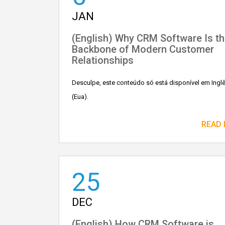
JAN
(English) Why CRM Software Is t
Backbone of Modern Customer
Relationships
Desculpe, este conteúdo só está disponível em Ingl
(Eua).
READ
25
DEC
(English) How CRM Software is