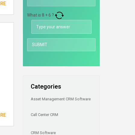
ORE
What is
8
+
6
?
Categories
Asset Management CRM Software
ORE
Call Center CRM
CRM Software