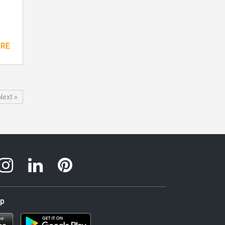
ORE
Next »
pp