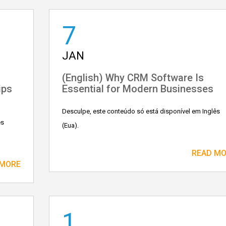
7
JAN
(English) Why CRM Software Is
ips
Essential for Modern Businesses
Desculpe, este conteúdo só está disponível em Inglês
ês
(Eua).
READ M
 MORE
1