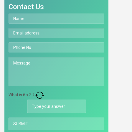
Contact Us
What is
6
x
3
?