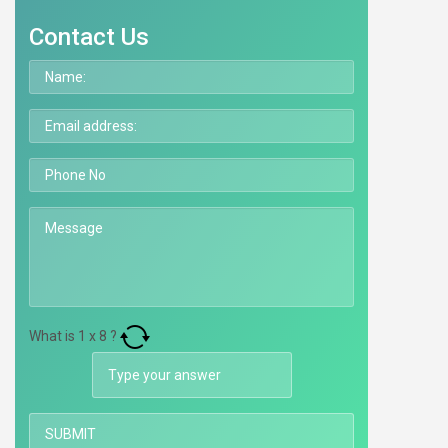
Contact Us
What is
1
x
8
?