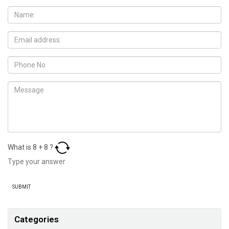
What is
8
+
8
?
Categories