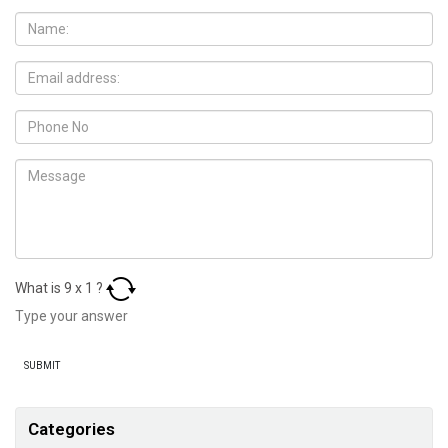
What is
9
x
1
?
Categories