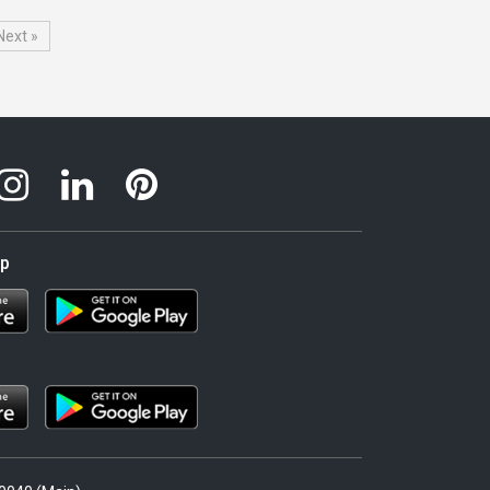
Next »
pp