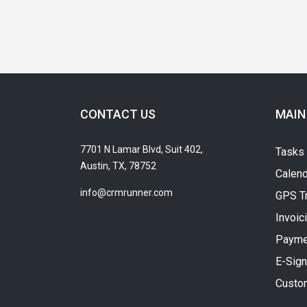
CONTACT US
MAIN
7701 N Lamar Blvd, Suit 402,
Tasks
Austin, TX, 78752
Calend
info@crmrunner.com
GPS T
Invoic
Payme
E-Sign
Custo