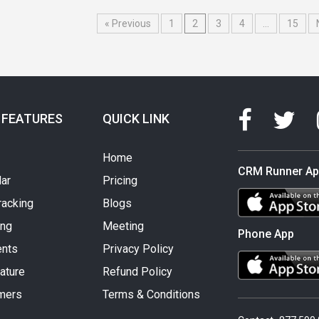
« Previous
1
2
3
4
…
15
 FEATURES
QUICK LINK
Home
CRM Runner A
ar
Pricing
racking
Blogs
ing
Meeting
Phone App
nts
Privacy Policy
ature
Refund Policy
mers
Terms & Conditions