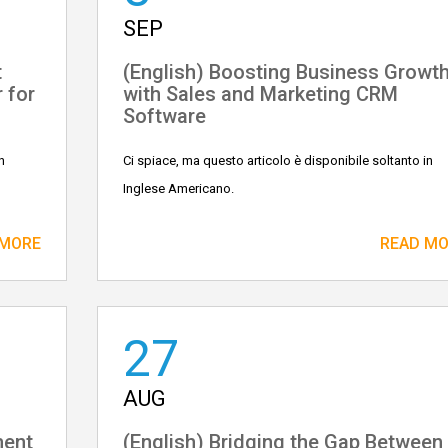
SEP
t
(English) Boosting Business Growt
 for
with Sales and Marketing CRM
Software
n
Ci spiace, ma questo articolo è disponibile soltanto in
Inglese Americano.
 MORE
READ M
27
AUG
ment
(English) Bridging the Gap Between