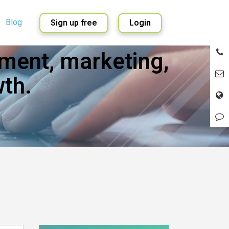
Blog
Sign up free
Login
ment, marketing,
English
Spanish
th.