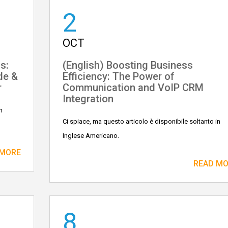
2
OCT
s:
(English) Boosting Business
de &
Efficiency: The Power of
r
Communication and VoIP CRM
Integration
n
Ci spiace, ma questo articolo è disponibile soltanto in
Inglese Americano.
 MORE
READ M
8