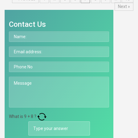
Next »
Contact Us
What is
9
+
8
?