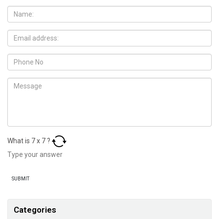
What is
7
x
7
?
Categories