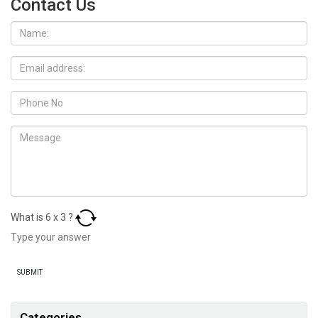
Contact Us
What is
6
x
3
?
Categories