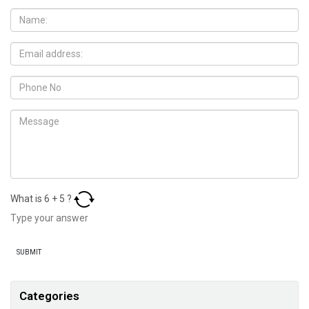
What is
6
+
5
?
Categories