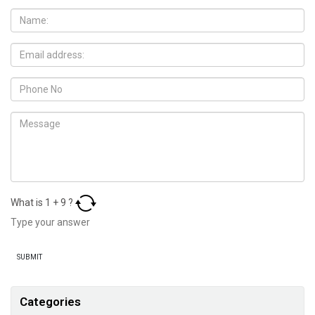
What is
1
+
9
?
Categories