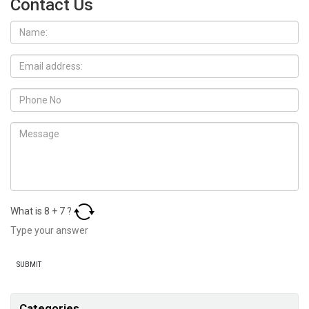
Contact Us
What is
8
+
7
?
Categories