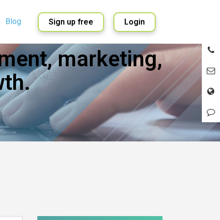
Blog
Sign up free
Login
ment, marketing,
English
Spanish
th.