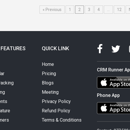
« Previous
1
2
3
4
…
12
 FEATURES
QUICK LINK
Home
CRM Runner A
ar
Pricing
racking
Blogs
ing
Meeting
Phone App
nts
Privacy Policy
ature
Refund Policy
mers
Terms & Conditions