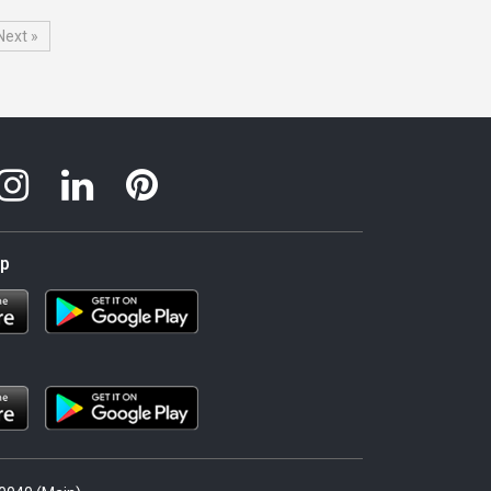
Next »
pp