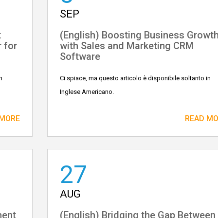
SEP
t
(English) Boosting Business Growt
 for
with Sales and Marketing CRM
Software
n
Ci spiace, ma questo articolo è disponibile soltanto in
Inglese Americano.
 MORE
READ M
27
AUG
ment
(English) Bridging the Gap Between