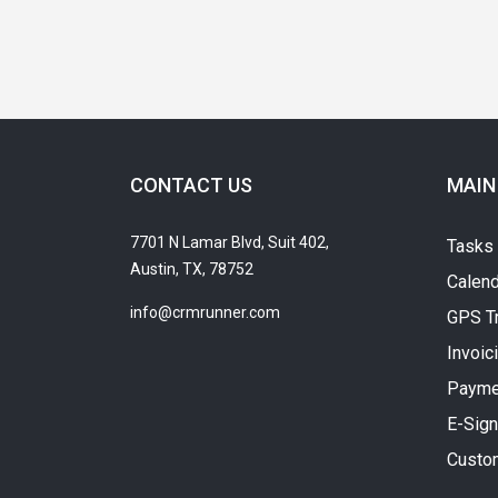
CONTACT US
MAIN
7701 N Lamar Blvd, Suit 402,
Tasks
Austin, TX, 78752
Calend
info@crmrunner.com
GPS T
Invoic
Payme
E-Sign
Custo