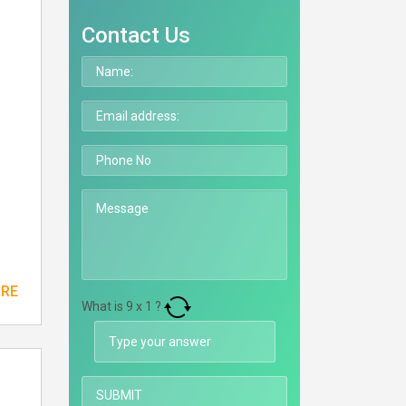
Contact Us
ORE
What is
9
x
1
?