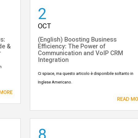
2
OCT
s:
(English) Boosting Business
de &
Efficiency: The Power of
r
Communication and VoIP CRM
Integration
n
Ci spiace, ma questo articolo è disponibile soltanto in
Inglese Americano.
 MORE
READ M
8