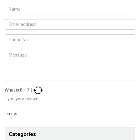
What is
8
+
7
?
Categories