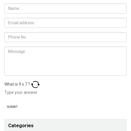
What is
9
x
7
?
Categories