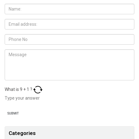
What is
9
+
1
?
Categories