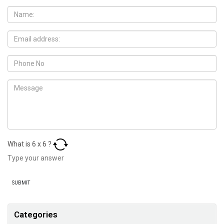
What is
6
x
6
?
Categories